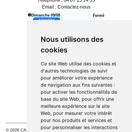
Téléphone :
04 67 15 14 35
Email :
Contactez-nous
🔴
Dimanche 09/08
Fermé
Aujourd’hui
Lundi 10/08
14h00 – 18h30
🟢
Nous utilisons des
Mardi 11/08
10h00 – 12h30
🟢
14h00 – 18h30
cookies
Mercredi 12/08
10h00 – 12h30
🟢
14h00 – 18h30
Ce site Web utilise des cookies et
Jeudi 13/08
10h00 – 12h30
🟢
d'autres technologies de suivi
14h00 – 18h30
pour améliorer votre expérience
Vendredi 14/08
10h00 – 12h30
🟢
de navigation aux fins suivantes :
14h00 – 18h30
pour activer les fonctionnalités de
🔴
Samedi 15/08
Fermé
base du site Web
,
pour offrir une
🔴
Dimanche 16/08
Fermé
meilleure expérience sur le site
Web
,
pour mesurer votre intérêt
pour nos produits et services et
pour personnaliser les interactions
© 2026 CASH FÊTES. Tous droits réservés.
Mentions légales