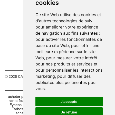
cookies
14h00 – 18h30
Mercredi 12/08
10h00 – 12h30
🟢
14h00 – 18h30
Ce site Web utilise des cookies et
d'autres technologies de suivi
Jeudi 13/08
10h00 – 12h30
🟢
pour améliorer votre expérience
14h00 – 18h30
de navigation aux fins suivantes :
Vendredi 14/08
10h00 – 12h30
🟢
pour activer les fonctionnalités de
14h00 – 18h30
base du site Web
,
pour offrir une
🔴
Samedi 15/08
Fermé
meilleure expérience sur le site
🔴
Dimanche 16/08
Fermé
Web
,
pour mesurer votre intérêt
pour nos produits et services et
pour personnaliser les interactions
marketing
,
pour diffuser des
© 2026 CASH FÊTES. Tous droits réservés.
Mentions légales
|
CGV
publicités plus pertinentes pour
vous
.
acheter pinatas à Mulhouse
acheter mascottes à Calair
achat feux d'artifices à Lille
achat maquillage halloween à
J'accepte
Eybens
vente mascottes à Nice
vente mascottes à
Tarbes
vente déguisements halloween à Palavas
Je refuse
acheter articles de fêtes à Toulouse
acheter feux