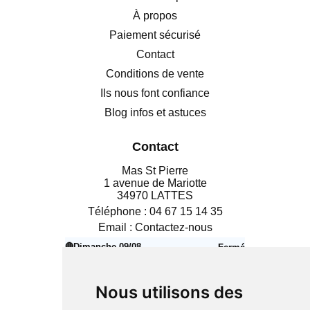
À propos
Paiement sécurisé
Contact
Conditions de vente
Ils nous font confiance
Blog infos et astuces
Contact
Mas St Pierre
1 avenue de Mariotte
34970 LATTES
Téléphone :
04 67 15 14 35
Email :
Contactez-nous
🔴
Dimanche 09/08
Fermé
Aujourd’hui
Lundi 10/08
14h00 – 18h30
🟢
Nous utilisons des
Mardi 11/08
10h00 – 12h30
🟢