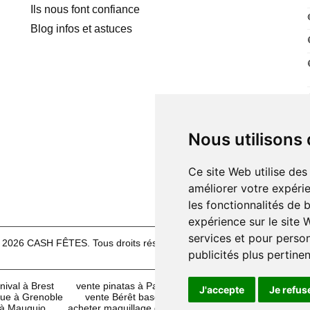
Ils nous font confiance
Blog infos et astuces
Nous utilisons
Ce site Web utilise des
améliorer votre expérie
les fonctionnalités de 
expérience sur le site
services et pour person
 2026 CASH FÊTES. Tous droits réservés.
Mentions légales
|
CG
publicités plus pertine
ival à Brest
vente pinatas à Palavas
vente articles de fêtes 
J'accepte
Je refus
que à Grenoble
vente Bérêt basque à Narbonne
achat maquilla
 à Mauguio
acheter maquillage de fête à Lille
achat WIF Montpe