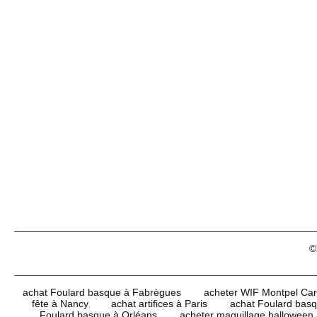
©
achat Foulard basque à Fabrègues
acheter WIF Montpel Carn
fête à Nancy
achat artifices à Paris
achat Foulard bas
Foulard basque à Orléans
acheter maquillage halloween