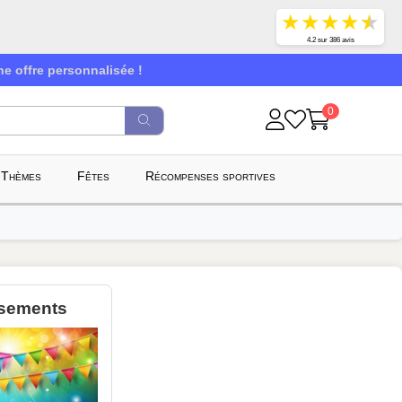
★
★
★
★
★
4.2 sur 386 avis
e offre personnalisée !
0
Thèmes
Fêtes
Récompenses sportives
sements