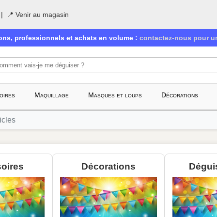
|
📍 Venir au magasin
ions, professionnels et achats en volume :
contactez-nous pour un
oires
Maquillage
Masques et loups
Décorations
icles
oires
Décorations
Dégui