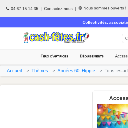
🟢 Nous sommes ouverts !
📞 04 67 15 14 35
|
Contactez-nous
|
Collectivités, associat
Feux d'artifices
Déguisements
Access
Accueil
Thèmes
Années 60, Hippie
Tous les art
Access