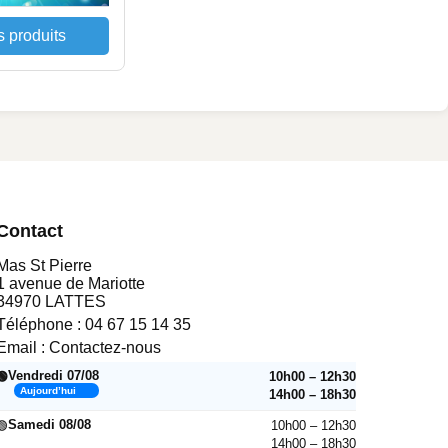
s produits
Contact
Mas St Pierre
1 avenue de Mariotte
34970 LATTES
Téléphone :
04 67 15 14 35
Email :
Contactez-nous
Vendredi 07/08
10h00 – 12h30
🟢
Aujourd’hui
14h00 – 18h30
Samedi 08/08
10h00 – 12h30
🟢
14h00 – 18h30