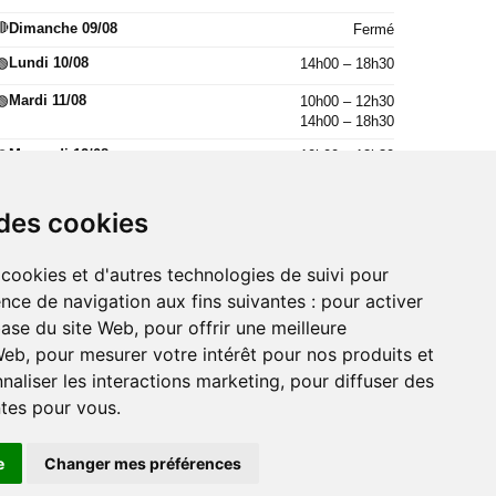
🔴
Dimanche 09/08
Fermé
Lundi 10/08
14h00 – 18h30
🟢
Mardi 11/08
10h00 – 12h30
🟢
14h00 – 18h30
Mercredi 12/08
10h00 – 12h30
🟢
14h00 – 18h30
Jeudi 13/08
10h00 – 12h30
🟢
 des cookies
14h00 – 18h30
Vendredi 14/08
10h00 – 12h30
🟢
 cookies et d'autres technologies de suivi pour
14h00 – 18h30
nce de navigation aux fins suivantes :
pour activer
base du site Web
,
pour offrir une meilleure
 Web
,
pour mesurer votre intérêt pour nos produits et
naliser les interactions marketing
,
pour diffuser des
V
ntes pour vous
.
à Montélimar
acheter artifices à Carnon
vente maquillage de
e
Changer mes préférences
ge à Versailles
vente Foulards basques à Toulon
vente
l Carnival à Lunel
vente Accessoires fêtes de Bayonne à