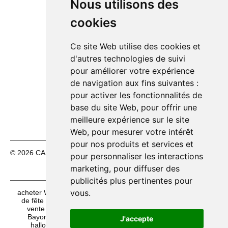
Nous utilisons des
Lundi 10/08
14h00 – 18h30
🟢
cookies
Mardi 11/08
10h00 – 12h30
🟢
14h00 – 18h30
Ce site Web utilise des cookies et
Mercredi 12/08
10h00 – 12h30
🟢
d'autres technologies de suivi
14h00 – 18h30
pour améliorer votre expérience
Jeudi 13/08
10h00 – 12h30
🟢
de navigation aux fins suivantes :
14h00 – 18h30
pour activer les fonctionnalités de
Vendredi 14/08
10h00 – 12h30
🟢
base du site Web
,
pour offrir une
14h00 – 18h30
meilleure expérience sur le site
Web
,
pour mesurer votre intérêt
pour nos produits et services et
© 2026 CASH FÊTES. Tous droits réservés.
Mentions légales
pour personnaliser les interactions
|
CGV
marketing
,
pour diffuser des
publicités plus pertinentes pour
vous
.
acheter WIF Montpel Carnival à Brest
acheter maquillage
de fête à Pau
vente maquillage halloween à Cergy
vente artifices à Eybens
achat Accessoires fêtes de
Bayonne à Châlon-sur-Saône
acheter maquillage
J'accepte
halloween à Perpignan
vente articles de fêtes à