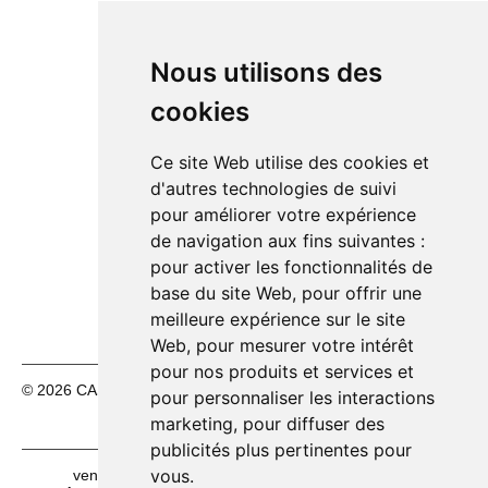
14h00 – 18h30
🔴
Dimanche 09/08
Fermé
Nous utilisons des
Lundi 10/08
14h00 – 18h30
🟢
cookies
Mardi 11/08
10h00 – 12h30
🟢
14h00 – 18h30
Ce site Web utilise des cookies et
Mercredi 12/08
10h00 – 12h30
🟢
d'autres technologies de suivi
14h00 – 18h30
pour améliorer votre expérience
Jeudi 13/08
10h00 – 12h30
🟢
de navigation aux fins suivantes :
14h00 – 18h30
pour activer les fonctionnalités de
Vendredi 14/08
10h00 – 12h30
🟢
base du site Web
,
pour offrir une
14h00 – 18h30
meilleure expérience sur le site
Web
,
pour mesurer votre intérêt
pour nos produits et services et
© 2026 CASH FÊTES. Tous droits réservés.
Mentions légales
pour personnaliser les interactions
|
CGV
marketing
,
pour diffuser des
publicités plus pertinentes pour
vous
.
vente déguisements halloween à Colmar
vente