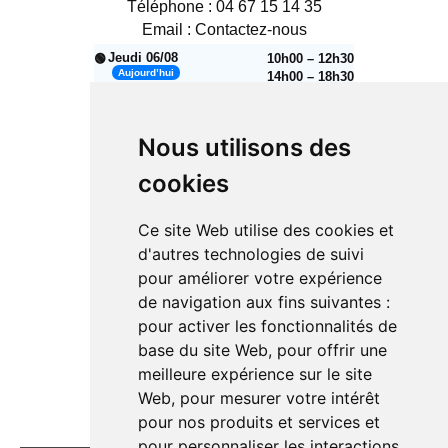
Téléphone :
04 67 15 14 35
Email :
Contactez-nous
Jeudi 06/08
10h00 – 12h30
🟢
Aujourd’hui
14h00 – 18h30
Vendredi 07/08
10h00 – 12h30
🟢
14h00 – 18h30
Nous utilisons des
Samedi 08/08
10h00 – 12h30
🟢
14h00 – 18h30
cookies
🔴
Dimanche 09/08
Fermé
Ce site Web utilise des cookies et
Lundi 10/08
14h00 – 18h30
🟢
d'autres technologies de suivi
Mardi 11/08
10h00 – 12h30
🟢
pour améliorer votre expérience
14h00 – 18h30
de navigation aux fins suivantes :
Mercredi 12/08
10h00 – 12h30
🟢
pour activer les fonctionnalités de
14h00 – 18h30
base du site Web
,
pour offrir une
Jeudi 13/08
10h00 – 12h30
🟢
meilleure expérience sur le site
14h00 – 18h30
Web
,
pour mesurer votre intérêt
pour nos produits et services et
pour personnaliser les interactions