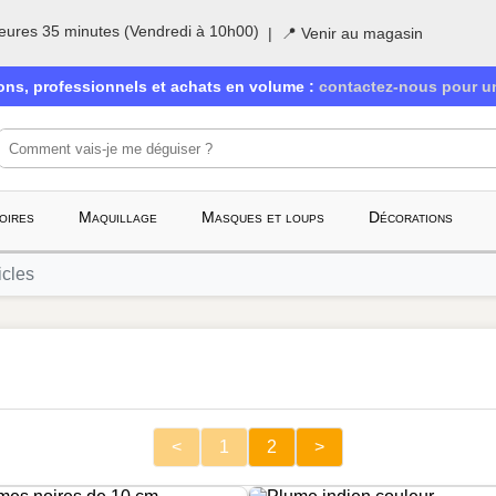
eures 35 minutes (Vendredi à 10h00)
|
📍 Venir au magasin
ions, professionnels et achats en volume :
contactez-nous pour un
oires
Maquillage
Masques et loups
Décorations
icles
<
1
2
>