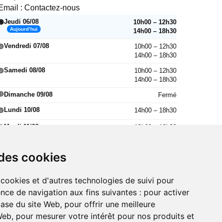
Email :
Contactez-nous
Jeudi 06/08
10h00 – 12h30
🟢
Aujourd’hui
14h00 – 18h30
Vendredi 07/08
10h00 – 12h30
🟢
14h00 – 18h30
Samedi 08/08
10h00 – 12h30
🟢
14h00 – 18h30
🔴
Dimanche 09/08
Fermé
Lundi 10/08
14h00 – 18h30
🟢
Mardi 11/08
10h00 – 12h30
🟢
14h00 – 18h30
Mercredi 12/08
10h00 – 12h30
🟢
 des cookies
14h00 – 18h30
Jeudi 13/08
10h00 – 12h30
🟢
 cookies et d'autres technologies de suivi pour
14h00 – 18h30
nce de navigation aux fins suivantes :
pour activer
base du site Web
,
pour offrir une meilleure
 Web
,
pour mesurer votre intérêt pour nos produits et