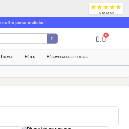
★
★
★
★
★
4.2 sur 386 avis
e offre personnalisée !
0
Thèmes
Fêtes
Récompenses sportives