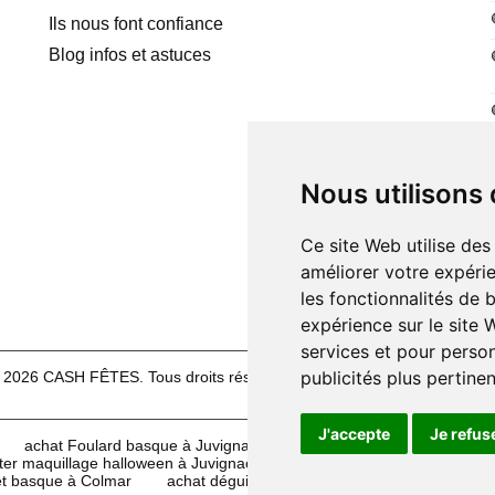
Ils nous font confiance
Blog infos et astuces
Nous utilisons
Ce site Web utilise des
améliorer votre expérie
les fonctionnalités de 
expérience sur le site
services et pour person
publicités plus pertine
 2026 CASH FÊTES. Tous droits réservés.
Mentions légales
|
CG
J'accepte
Je refus
achat Foulard basque à Juvignac
acheter Foulard basque à V
ter maquillage halloween à Juvignac
achat déguisements à Sète
êt basque à Colmar
achat déguisements halloween à Lorient
a