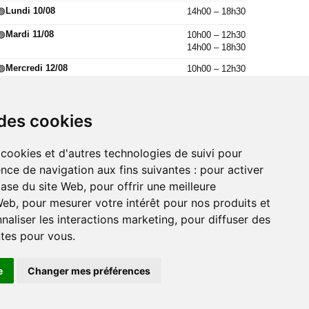
Lundi 10/08
14h00 – 18h30
🟢
Mardi 11/08
10h00 – 12h30
🟢
14h00 – 18h30
Mercredi 12/08
10h00 – 12h30
🟢
14h00 – 18h30
Jeudi 13/08
10h00 – 12h30
🟢
14h00 – 18h30
 des cookies
Vendredi 14/08
10h00 – 12h30
🟢
14h00 – 18h30
 cookies et d'autres technologies de suivi pour
nce de navigation aux fins suivantes :
pour activer
🔴
Samedi 15/08
Fermé
base du site Web
,
pour offrir une meilleure
 Web
,
pour mesurer votre intérêt pour nos produits et
naliser les interactions marketing
,
pour diffuser des
ntes pour vous
.
V
e
Changer mes préférences
annes
acheter sacs de confettis 10kg à Paris
achat sacs de
vente feux d'artifices à Chambéry
acheter déguisements à
chat maquillage à Nice
achat maquillage à Marseille