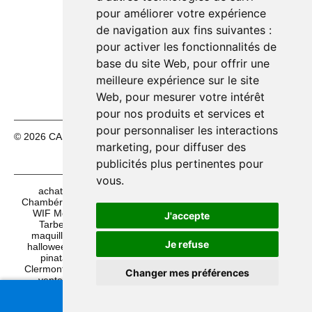
14h00 – 18h30
pour améliorer votre expérience
de navigation aux fins suivantes :
Mercredi 12/08
10h00 – 12h30
🟢
14h00 – 18h30
pour activer les fonctionnalités de
base du site Web
,
pour offrir une
Jeudi 13/08
10h00 – 12h30
🟢
14h00 – 18h30
meilleure expérience sur le site
Web
,
pour mesurer votre intérêt
pour nos produits et services et
pour personnaliser les interactions
© 2026 CASH FÊTES. Tous droits réservés.
Mentions légales
marketing
,
pour diffuser des
|
CGV
publicités plus pertinentes pour
vous
.
achat mascottes à Dijon
acheter Foulard basque à
Chambéry
acheter Foulards basques à Lattes
achat
WIF Montpel Carnival à Brest
achat Bérêt basque à
J'accepte
Tarbes
acheter maquillage à Clermont
vente
maquillage à Saint-Jean-de-Védas
vente maquillage
Je refuse
halloween à Vichy
achat perruques à Lille
acheter
pinatas à Carnon
achat sacs de confettis 10kg à
Clermont
achat maquillage halloween à Villeurbanne
Changer mes préférences
vente pinatas à Avignon
achat Foulards basques à
Angers
achat mascottes à Lattes
acheter maquillage à
Besoin d'aide ?
Bordeaux
📞 Appelez-nous :
04 67 15 14 35