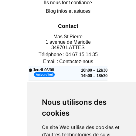
Ils nous font confiance
Blog infos et astuces
Contact
Mas St Pierre
1 avenue de Mariotte
34970 LATTES
Téléphone :
04 67 15 14 35
Email :
Contactez-nous
Jeudi 06/08
10h00 – 12h30
🟢
Aujourd’hui
14h00 – 18h30
Vendredi 07/08
10h00 – 12h30
🟢
14h00 – 18h30
Samedi 08/08
Nous utilisons des
10h00 – 12h30
🟢
14h00 – 18h30
cookies
🔴
Dimanche 09/08
Fermé
Lundi 10/08
14h00 – 18h30
🟢
Ce site Web utilise des cookies et
d'autres technologies de suivi
Mardi 11/08
10h00 – 12h30
🟢