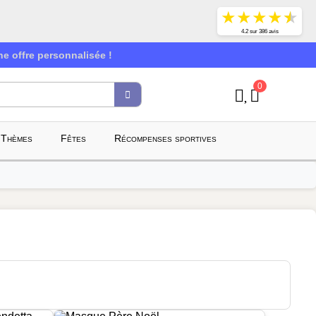
★
★
★
★
★
4.2 sur 386 avis
e offre personnalisée !
0
Thèmes
Fêtes
Récompenses sportives