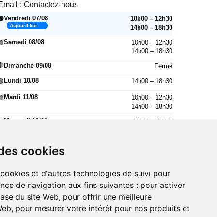
Email :
Contactez-nous
Vendredi 07/08
10h00 – 12h30
🟢
Aujourd’hui
14h00 – 18h30
Samedi 08/08
10h00 – 12h30
🟢
14h00 – 18h30
🔴
Dimanche 09/08
Fermé
Lundi 10/08
14h00 – 18h30
🟢
Mardi 11/08
10h00 – 12h30
🟢
14h00 – 18h30
Mercredi 12/08
10h00 – 12h30
🟢
14h00 – 18h30
Jeudi 13/08
10h00 – 12h30
🟢
 des cookies
14h00 – 18h30
Vendredi 14/08
10h00 – 12h30
🟢
 cookies et d'autres technologies de suivi pour
14h00 – 18h30
nce de navigation aux fins suivantes :
pour activer
base du site Web
,
pour offrir une meilleure
 Web
,
pour mesurer votre intérêt pour nos produits et