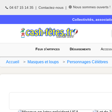
🟢 Nous sommes ouverts !
📞 04 67 15 14 35
|
Contactez-nous
|
Collectivités, associat
Feux d'artifices
Déguisements
Access
Accueil
Masques et loups
Personnages Célèbres