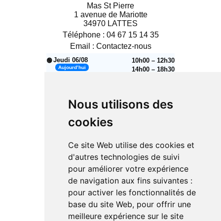
Mas St Pierre
1 avenue de Mariotte
34970 LATTES
Téléphone :
04 67 15 14 35
Email :
Contactez-nous
Jeudi 06/08
10h00 – 12h30
🟢
Aujourd’hui
14h00 – 18h30
Vendredi 07/08
10h00 – 12h30
🟢
14h00 – 18h30
Nous utilisons des
Samedi 08/08
10h00 – 12h30
🟢
14h00 – 18h30
cookies
🔴
Dimanche 09/08
Fermé
Ce site Web utilise des cookies et
Lundi 10/08
14h00 – 18h30
🟢
d'autres technologies de suivi
Mardi 11/08
10h00 – 12h30
🟢
pour améliorer votre expérience
14h00 – 18h30
de navigation aux fins suivantes :
Mercredi 12/08
10h00 – 12h30
🟢
pour activer les fonctionnalités de
14h00 – 18h30
base du site Web
,
pour offrir une
Jeudi 13/08
10h00 – 12h30
🟢
meilleure expérience sur le site