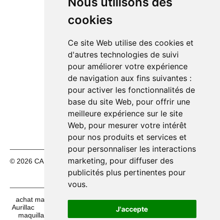
Nous utilisons des
Lundi 10/08
14h00 – 18h30
🟢
cookies
Mardi 11/08
10h00 – 12h30
🟢
14h00 – 18h30
Ce site Web utilise des cookies et
Mercredi 12/08
10h00 – 12h30
🟢
d'autres technologies de suivi
14h00 – 18h30
pour améliorer votre expérience
Jeudi 13/08
10h00 – 12h30
🟢
de navigation aux fins suivantes :
14h00 – 18h30
pour activer les fonctionnalités de
Vendredi 14/08
10h00 – 12h30
🟢
base du site Web
,
pour offrir une
14h00 – 18h30
meilleure expérience sur le site
🔴
Samedi 15/08
Fermé
Web
,
pour mesurer votre intérêt
pour nos produits et services et
pour personnaliser les interactions
marketing
,
pour diffuser des
© 2026 CASH FÊTES. Tous droits réservés.
Mentions légales
|
CGV
publicités plus pertinentes pour
vous
.
achat maquillage halloween à Le Pontet
acheter pinatas à
Aurillac
acheter maquillage de fête à Montpellier
achat
J'accepte
maquillage à Avignon
achat déguisements halloween à