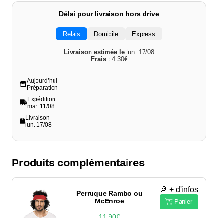
Délai pour livraison hors drive
Relais
Domicile
Express
Livraison estimée le
lun. 17/08
Frais :
4.30€
Aujourd’hui
Préparation
Expédition
mar. 11/08
Livraison
lun. 17/08
Produits complémentaires
🔎 + d'infos
Perruque Rambo ou
McEnroe
Panier
11.90€